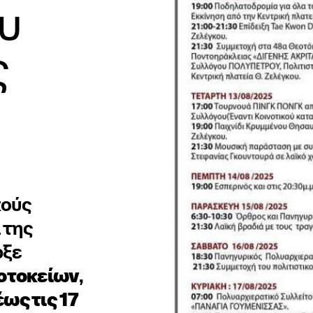
υ
ς
κούς
 της
ρξε
οτοκείων
,
έως τις 17