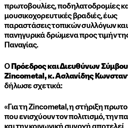
πρωτοβουλίες, ποδηλατοδρομίες κα
μουσικοχορευτικές βραδιές, έως
παραστάσεις τοπικών συλλόγων και
πανηγυρικά δρώμενα προς τιμήν τη
Παναγίας.
Ο
Πρόεδρος και Διευθύνων Σύμβου
Zincometal, κ. Ασλανίδης Κωνσταν
δήλωσε σχετικά:
«Για τη Zincometal, η στήριξη πρωτ
που ενισχύουν τον πολιτισμό, την 
και την κοινωνική συνοχή αποτελεί