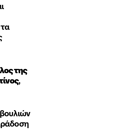
ι
 τα
ς
λος της
τίνος
,
οβουλιών
παράδοση