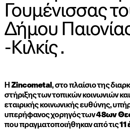
Γουμένισσας το
Δήμου Παιονία
-Κιλκίς .
Η
Zincometal
, στο πλαίσιο της διαρ
στήριξης των τοπικών κοινωνιών και
εταιρικής κοινωνικής ευθύνης, υπή
υπερήφανος χορηγός των
48ων Θε
που πραγματοποιήθηκαν από τις
11 