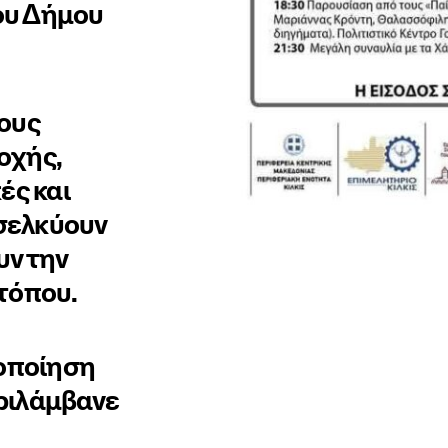
ου Δήμου
τους
οχής,
ές και
σελκύουν
υν την
τόπου.
λοποίηση
ριλάμβανε