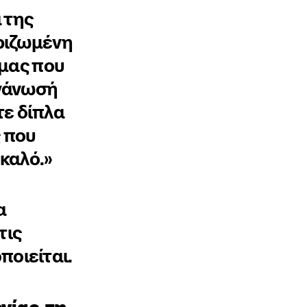
 της
 ριζωμένη
 μας που
ργάνωσή
τε δίπλα
ς που
 καλό.»
α
τις
ποιείται.
νίας, τη