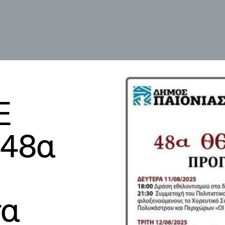
Ε
 48α
τα