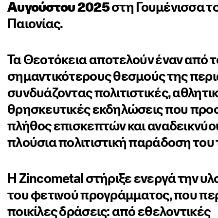
Αυγούστου 2025
στη Γουμένισσα τ
Παιονίας.
Τα Θεοτόκεια αποτελούν έναν από 
σημαντικότερους θεσμούς της περι
συνδυάζοντας πολιτιστικές, αθλητικ
θρησκευτικές εκδηλώσεις που προ
πλήθος επισκεπτών και αναδεικνύο
πλούσια πολιτιστική παράδοση του 
Η Zincometal στήριξε ενεργά την υ
του φετινού προγράμματος, που πε
ποικίλες δράσεις: από εθελοντικές