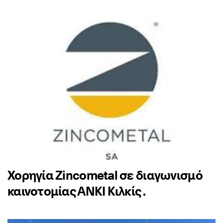
Χορηγία Zincometal σε διαγωνισμό
καινοτομίας ΑΝΚΙ Κιλκίς .