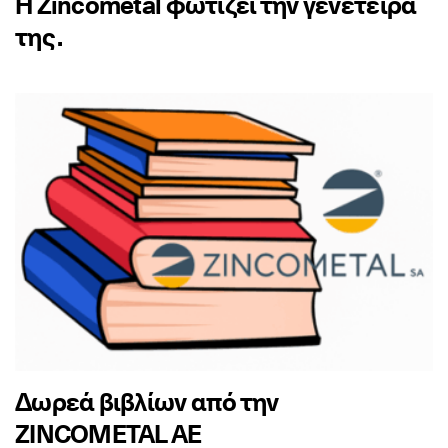
Η Zincometal φωτίζει την γενέτειρα
της .
Δωρεά βιβλίων από την
ZINCOMETAL ΑΕ