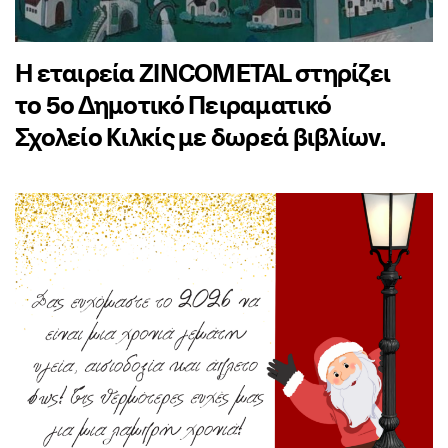
Η εταιρεία ZINCOMETAL στηρίζει
το 5ο Δημοτικό Πειραματικό
Σχολείο Κιλκίς με δωρεά βιβλίων.