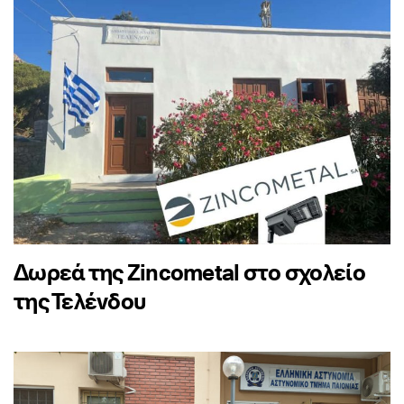
Δωρεά της Zincometal στο σχολείο
της Τελένδου