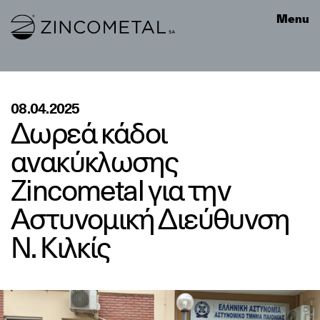
Link to homepage
Menu
08.04.2025
Δωρεά κάδοι
ανακύκλωσης
Zincometal για την
Αστυνομική Διεύθυνση
Ν. Κιλκίς