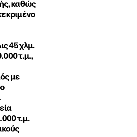
ής, καθώς
κεκριμένο
ις 45 χλμ.
000 τ.μ.,
ός με
το
α
φεία
000 τ.μ.
ακούς