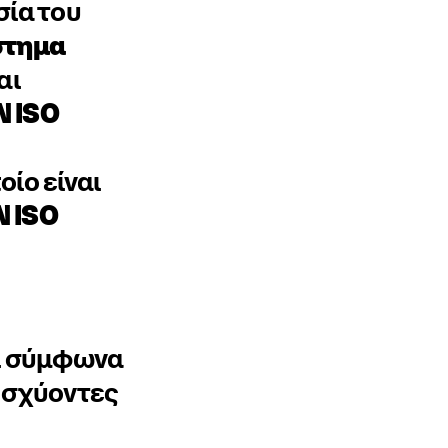
σία του
στημα
αι
N ISO
οίο είναι
N ISO
ι σύμφωνα
Ισχύοντες