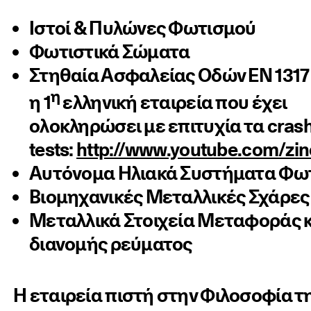
Ιστοί & Πυλώνες Φωτισμού
Φωτιστικά Σώματα
Στηθαία Ασφαλείας Οδών ΕΝ 1317
η
η 1
ελληνική εταιρεία που έχει
ολοκληρώσει με επιτυχία τα cras
tests:
http://www.youtube.com/zi
Αυτόνομα Ηλιακά Συστήματα Φω
Βιομηχανικές Μεταλλικές Σχάρες
Μεταλλικά Στοιχεία Μεταφοράς κ
διανομής ρεύματος
Η εταιρεία πιστή στην Φιλοσοφία τη