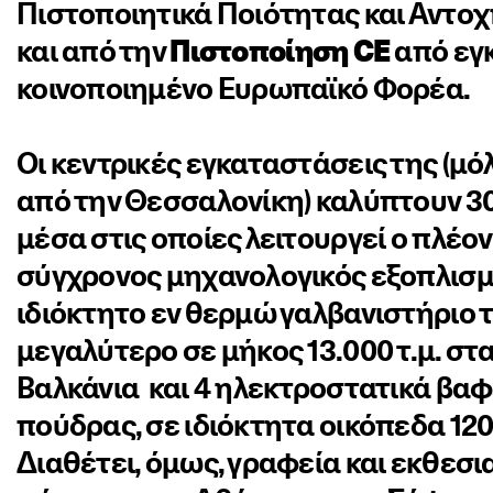
Πιστοποιητικά Ποιότητας και Αντοχ
και από την
Πιστοποίηση CE
από εγ
κοινοποιημένο Ευρωπαϊκό Φορέα.
Οι κεντρικές εγκαταστάσεις της (μόλ
από την Θεσσαλονίκη) καλύπτουν 30.
μέσα στις οποίες λειτουργεί ο πλέον
σύγχρονος μηχανολογικός εξοπλισμ
ιδιόκτητο εν θερμώ γαλβανιστήριο ­
μεγαλύτερο σε μήκος 13.000 τ.μ. στ
Βαλκάνια ­ και 4 ηλεκτροστατικά βα
πούδρας, σε ιδιόκτητα οικόπεδα 120.
Διαθέτει, όμως, γραφεία και εκθεσι