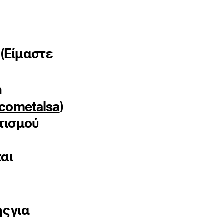
 (Είμαστε
h
ncometalsa
)
τισμού
αι
ς για