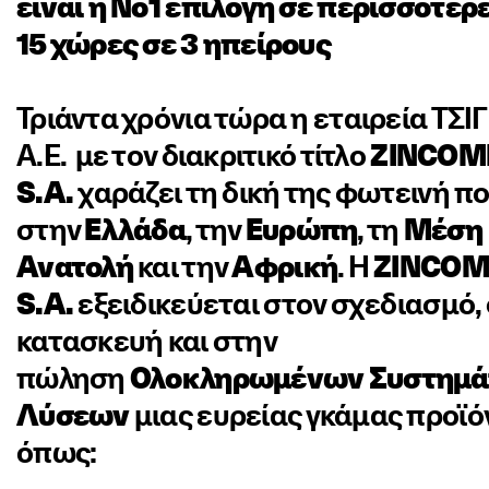
είναι η Νο1 επιλογή σε περισσότερ
15 χώρες σε 3 ηπείρους
Τριάντα χρόνια τώρα η εταιρεία Τ
Α.Ε. ­ με τον διακριτικό τίτλο
ZINCOM
S.A.
­χαράζει τη δική της φωτεινή π
στην
Ελλάδα
, την
Ευρώπη
, τη
Μέση
Ανατολή
και την
Αφρική
. Η
ZINCOM
S.A.
εξειδικεύεται στον σχεδιασμό,
κατασκευή και στην
πώληση
Ολοκληρωμένων Συστημά
Λύσεων
μιας ευρείας γκάμας προϊ
όπως: