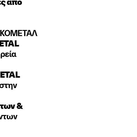
ες από
ΣΙΓΚΟΜΕΤΑΛ
ETAL
ορεία
ETAL
 στην
των &
όντων