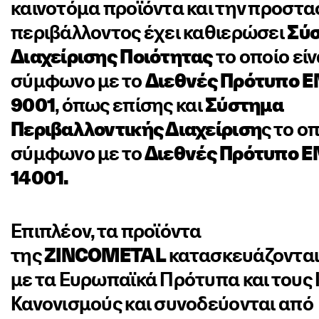
καινοτόμα προϊόντα και την προστα
περιβάλλοντος έχει καθιερώσει
Σύ
Διαχείρισης Ποιότητας
το οποίο είν
σύμφωνο με το
Διεθνές Πρότυπο E
9001
, όπως επίσης και
Σύστημα
Περιβαλλοντικής Διαχείριση
ς το οπ
σύμφωνο με το
Διεθνές Πρότυπο E
14001.
Επιπλέον, τα προϊόντα
της
ZINCOMETAL
κατασκευάζοντα
με τα Ευρωπαϊκά Πρότυπα και τους 
Κανονισμούς και συνοδεύονται από