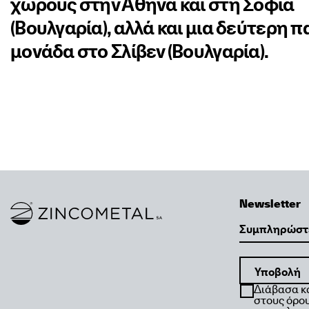
χώρους στην Αθήνα και στη Σόφια
(Βουλγαρία), αλλά και μια δεύτερη 
μονάδα στο Σλίβεν (Βουλγαρία).
Newsletter
Link to homepage
Email
Διάβασα κ
στους όρου