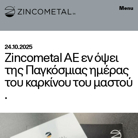
Link to homepage
Menu
24.10.2025
Zincometal ΑΕ εν όψει
της Παγκόσμιας ημέρας
του καρκίνου του μαστού
.