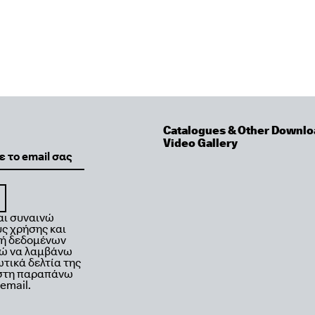
Catalogues & Other Downlo
Video Gallery
αι συναινώ
ς χρήσης και
κή δεδομένων
μώ να λαμβάνω
τικά δελτία της
 στη παραπάνω
email.