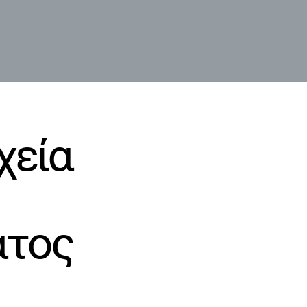
χεία
ατος