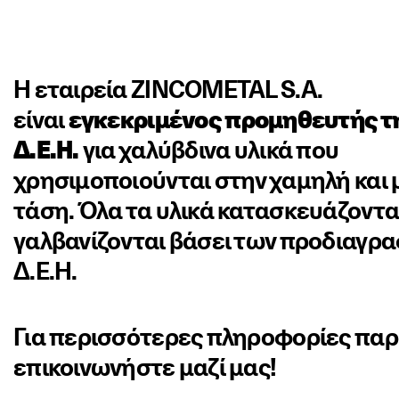
Η εταιρεία ZINCOMETAL S.A.
είναι
εγκεκριμένος προμηθευτής τ
Δ.Ε.Η.
για χαλύβδινα υλικά που
χρησιμοποιούνται στην χαμηλή και
τάση. Όλα τα υλικά κατασκευάζονται
γαλβανίζονται βάσει των προδιαγρ
Δ.Ε.Η.
Για περισσότερες πληροφορίες πα
επικοινωνήστε μαζί μας!