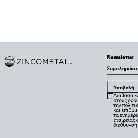
Newsletter
Link to homepage
Email
Διάβασα κ
στους όρου
την πολιτι
και επιθυ
τα ενημερω
εταιρείας
διεύθυνση 