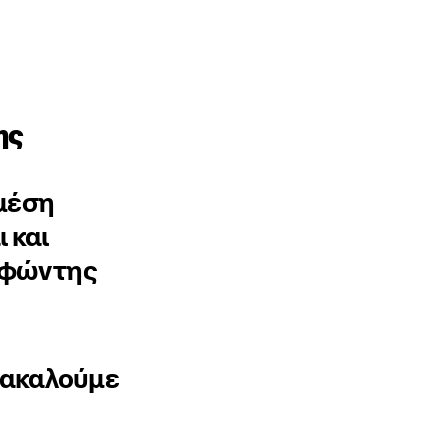
ης
 μέση
 και
αφών της
ρακαλούμε