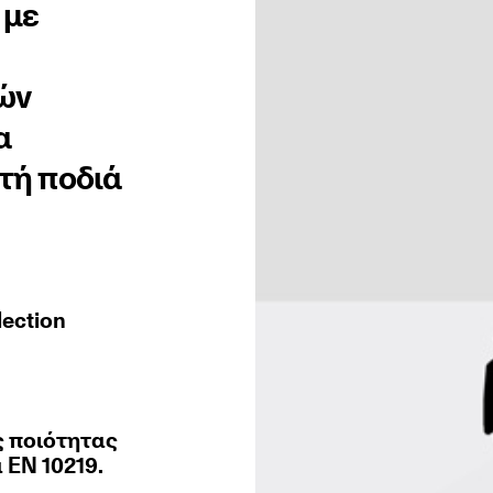
 με
ών
α
τή ποδιά
lection
 ποιότητας
 EN 10219.