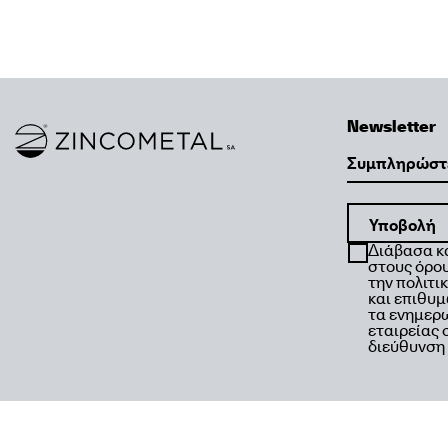
Newsletter
Link to homepage
Email
Διάβασα κ
στους όρου
την πολιτι
και επιθυ
τα ενημερω
εταιρείας
διεύθυνση 
Designed by
Dolphins
Powered by
Stonewave
Copyright © 