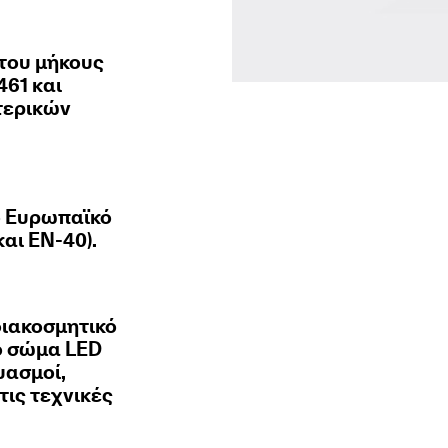
 του μήκους
461 και
τερικών
ο Ευρωπαϊκό
αι ΕΝ-40).
διακοσμητικό
ό σώμα LED
υασμοί,
τις τεχνικές