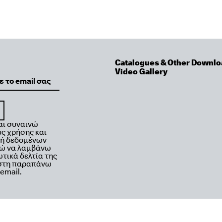
Catalogues & Other Downlo
Video Gallery
αι συναινώ
ς χρήσης και
κή δεδομένων
μώ να λαμβάνω
τικά δελτία της
 στη παραπάνω
email.
2026