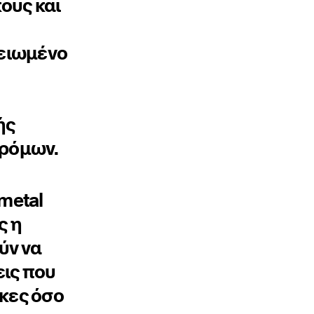
ους και
μειωμένο
ής
ρόμων.
metal
ς η
ύν να
ις που
κες όσο