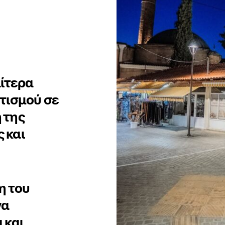
αίτερα
τισμού σε
 της
 και
η του
να
 και