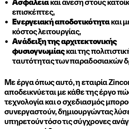
Ασφάλεια
και άνεση στους κατοίκ
επισκέπτες,
Ενεργειακή αποδοτικότητα
και 
κόστος λειτουργίας,
Ανάδειξη της αρχιτεκτονικής
φυσιογνωμίας
και της πολιτιστικ
ταυτότητας των παραδοσιακών δ
Με έργα όπως αυτό, η εταιρία Zinco
αποδεικνύεται με κάθε της έργο πώ
τεχνολογία και ο σχεδιασμός μπορο
συνεργαστούν, δημιουργώντας λύσε
υπηρετούν τόσο τις σύγχρονες ανάγ