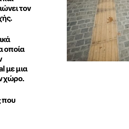
ιώνει τον
χής.
ικά
α οποία
ν
l με μια
ν χώρο.
ς που