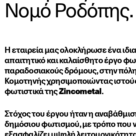
Νομό Ροδόπης.
Η εταιρεία μας ολοκλήρωσε ένα ιδι
απαιτητικό και καλαίσθητο έργο φω
παραδοσιακούς δρόμους, στην πόλη
Κομοτηνής χρησιμοποιώντας ιστούς
φωτιστικά της
Zincometal
.
Στόχος του έργου ήταν η αναβάθμισ
δημόσιου φωτισμού, με τρόπο που 
εξασφαλίζει υψηλή λειτουργικότητα