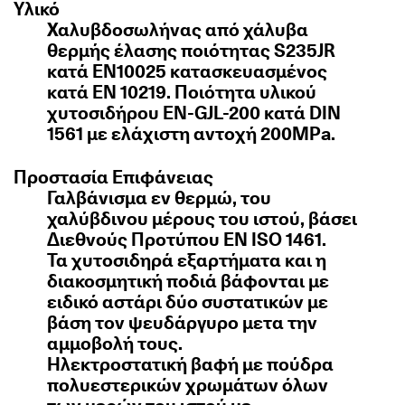
Υλικό
Χαλυβδοσωλήνας από χάλυβα
θερμής έλασης ποιότητας S235JR
κατά ΕΝ10025 κατασκευασμένος
κατά EN 10219. Ποιότητα υλικού
χυτοσιδήρου EN-GJL-200 κατά DIN
1561 με ελάχιστη αντοχή 200MPa.
Προστασία Επιφάνειας
Γαλβάνισμα εν θερμώ, του
χαλύβδινου μέρους του ιστού, βάσει
Διεθνούς Προτύπου EN ISO 1461.
Τα χυτοσιδηρά εξαρτήματα και η
διακοσμητική ποδιά βάφονται με
ειδικό αστάρι δύο συστατικών με
βάση τον ψευδάργυρο μετα την
αμμοβολή τους.
Ηλεκτροστατική βαφή με πούδρα
πολυεστερικών χρωμάτων όλων