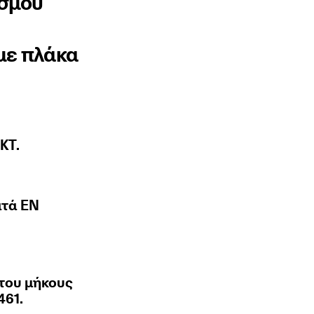
ισμού
με πλάκα
KT.
ατά ΕΝ
 του μήκους
461.