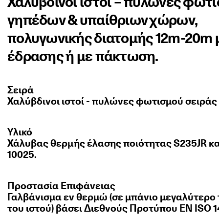
Χαλύβδινοι ιστοί – πυλώνες φωτ
γηπέδων & υπαίθριων χώρων,
πολυγωνικής διατομής 12m-20m 
έδρασης ή με πάκτωση.
Σειρά
Χαλύβδινοι ιστοί - πυλώνες φωτισμού σειράς 
Υλικό
Χάλυβας θερµής έλασης ποιότητας S235JR κ
10025.
Προστασία Επιφάνειας
Γαλβάνισμα εν θερμώ (σε μπάνιο μεγαλύτερο
του ιστού) βάσει Διεθνούς Προτύπου EN ISO 1